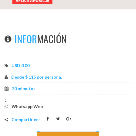
os
INFOR
MACIÓN
USD 0.00
Desde $ 115 por persona.
20 mimutos
c
Whatsapp Web
Compartir en: