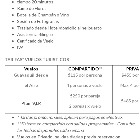
tiempo 20 minutos
Ramo de Flores
Botella de Champán o Vino
Sesión de Fotografias
Traslado desde Hotel/domicilio al helipuerto
Asistencia
Bilingüe
Certificado de Vuelo
IVA
TARIFAS* VUELOS TURISTICOS
Vuelos
COMPARTIDO**
PRIV
Guayaquil desde
$115 por persona
$455 por
el Aire
4 personas x vuelo
Max. 4 p
$250 por pareja
$465 por
Plan V,I.P.
2 parejas x vuelo
* Tarifas promocionales, aplican para pagos en efectivo.
**Sistema en compartido con salidas programadas - Consulte
las fechas disponibles cada semana
Vuelos en Privado, salidas diarias previa reservacion.