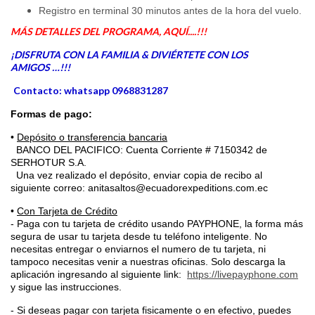
Registro en terminal 30 minutos antes de la hora del vuelo.
MÁS DETALLES DEL PROGRAMA, AQUÍ....!!!
¡DISFRUTA CON LA FAMILIA & DIVIÉRTETE CON LOS
AMIGOS …!!!
Contacto: whatsapp 0968831287
Formas de pago:
•
Depósito o transferencia bancaria
BANCO DEL PACIFICO: Cuenta Corriente # 7150342 de
SERHOTUR S.A.
Una vez realizado el depósito, enviar copia de recibo al
siguiente correo: anitasaltos@ecuadorexpeditions.com.ec
•
Con Tarjeta de Crédito
- Paga con tu tarjeta de crédito usando PAYPHONE, la forma más
segura de usar tu tarjeta desde tu teléfono inteligente.
No
necesitas entregar o enviarnos el numero de tu tarjeta, ni
tampoco necesitas venir a nuestras oficinas. Solo descarga la
aplicación ingresando al siguiente link:
https://livepayphone.com
y sigue las instrucciones.
- Si deseas pagar con tarjeta fisicamente o en efectivo, puedes