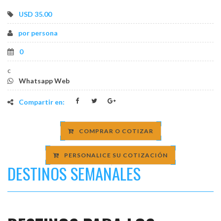
USD 35.00
os
por persona
0
c
Whatsapp Web
Compartir en:
COMPRAR O COTIZAR
PERSONALICE SU COTIZACIÓN
DESTINOS SEMANALES