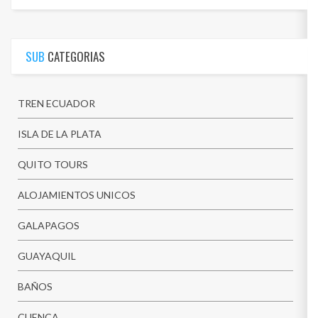
os
SUB
CATEGORIAS
TREN ECUADOR
ISLA DE LA PLATA
QUITO TOURS
ALOJAMIENTOS UNICOS
GALAPAGOS
GUAYAQUIL
BAÑOS
CUENCA