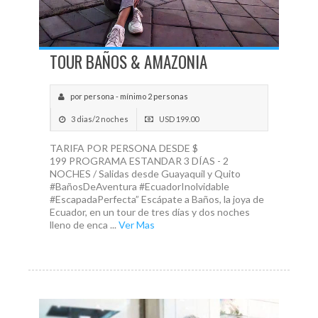
TOUR BAÑOS & AMAZONIA
por persona - mínimo 2 personas
3 dias/2 noches
USD 199.00
TARIFA POR PERSONA DESDE $
199 PROGRAMA ESTANDAR 3 DÍAS - 2
NOCHES / Salidas desde Guayaquil y Quito
#BañosDeAventura #EcuadorInolvidable
#EscapadaPerfecta” Escápate a Baños, la joya de
Ecuador, en un tour de tres días y dos noches
lleno de enca ...
Ver Mas