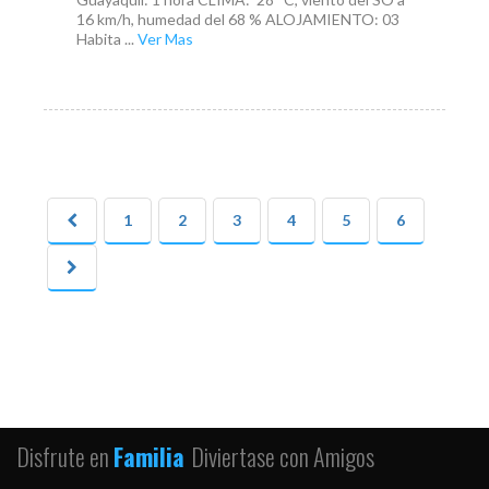
16 km/h, humedad del 68 % ALOJAMIENTO: 03
Habita ...
Ver Mas
1
2
3
4
5
6
Disfrute en
Familia
Diviertase con Amigos