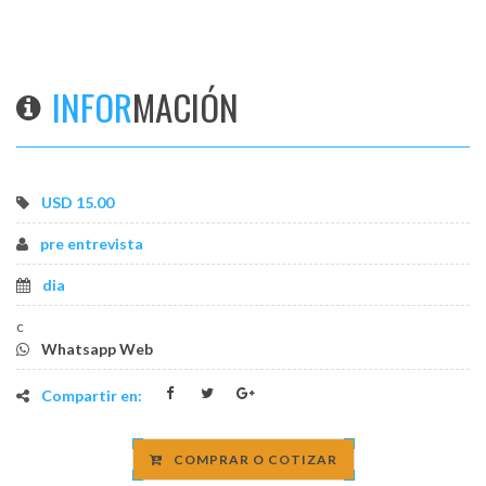
os
INFOR
MACIÓN
USD 15.00
pre entrevista
dia
c
Whatsapp Web
Compartir en:
COMPRAR O COTIZAR